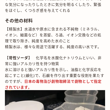
な気分になったりしたときに気分を明るくしたり、緊張
をほぐし、くつろぎ感を与えてくれる
その他の材料
【精製水】水道水や原水に含まれる不純物（ミネラル、
イオン、細菌など）を蒸留、ろ過、イオン交換などの処
理で取り除き、純度を高めた水のこと
精製水は、様々な用途で活躍する、純度の高い水です。
【
苛性ソーダ】
化学名を水酸化ナトリウムといい、非
常に強いアルカリ性を持つ物質
水に溶けると強いアルカリ性を示し、油脂と化学反応を
起こすこと(鹸化)で、石鹸を作り出す重要な役割を果たす
のですが、
日本の毒物及び劇物取締法で劇物として指定
されています。