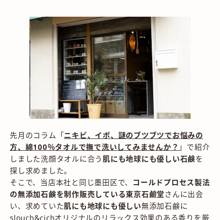
先月のコラム「
ニキビ、イボ、謎のブツブツでお悩みの
方、綿100％タオルで撫で洗いしてみませんか
？
」で紹介
しました洗顔タオルに合う
肌にも地球にも優しい石鹸
を
探し求めました。
そこで、当店本社と同じ墨田区で、
コールドプロセス製法
の無添加石鹸を制作販売している
東京石鹼堂
さんに出会
い、求めていた
肌にも地球にも優しい
無添加石鹸に
slouch&cichオリジナルのリラックス効果のある香りを厳