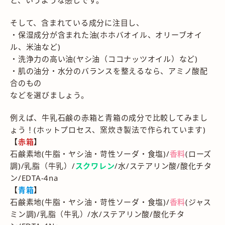
そして、含まれている成分に注目し、
・保湿成分が含まれた油(ホホバオイル、オリーブオイ
ル、米油など)
・洗浄力の高い油(ヤシ油（ココナッツオイル）など)
・肌の油分・水分のバランスを整えるなら、アミノ酸配
合のもの
などを選びましょう。
例えば、牛乳石鹸の赤箱と青箱の成分で比較してみまし
ょう！(ホットプロセス、窯炊き製法で作られています)
【
赤箱
】
石鹸素地(牛脂・ヤシ油・苛性ソーダ・食塩)/
香料
(ローズ
調)/乳脂（牛乳）/
スクワレン
/水/ステアリン酸/酸化チタ
ン/EDTA-4na
【
青箱
】
石鹸素地(牛脂・ヤシ油・苛性ソーダ・食塩)/
香料
(ジャス
ミン調)/乳脂（牛乳）/水/ステアリン酸/酸化チタ