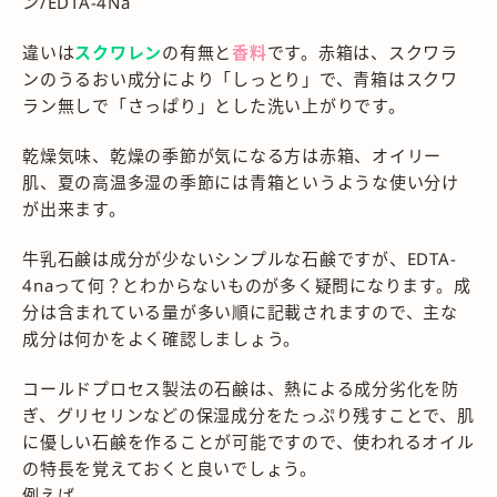
ン/EDTA-4Na
違いは
スクワレン
の有無と
香料
です。赤箱は、スクワラ
ンのうるおい成分により「しっとり」で、青箱はスクワ
ラン無しで「さっぱり」とした洗い上がりです。
乾燥気味、乾燥の季節が気になる方は赤箱、オイリー
肌、夏の高温多湿の季節には青箱というような使い分け
が出来ます。
牛乳石鹸は成分が少ないシンプルな石鹸ですが、EDTA-
4naって何？とわからないものが多く疑問になります。成
分は含まれている量が多い順に記載されますので、主な
成分は何かをよく確認しましょう。
コールドプロセス製法の石鹸は、熱による成分劣化を防
ぎ、グリセリンなどの保湿成分をたっぷり残すことで、肌
に優しい石鹸を作ることが可能ですので、使われるオイル
の特長を覚えておくと良いでしょう。
例えば、