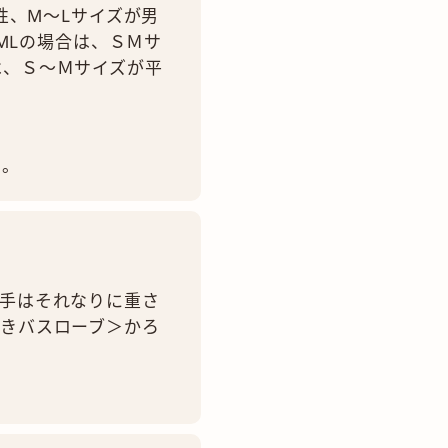
性、M～Lサイズが男
MLの場合は、ＳＭサ
は、Ｓ～Ｍサイズが平
い。
厚手はそれなりに重さ
つきバスローブ＞かろ