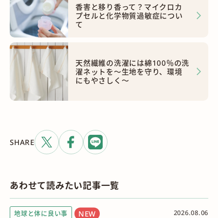
香害と移り香って？マイクロカ
プセルと化学物質過敏症につい
て
天然繊維の洗濯には綿100％の洗
濯ネットを～生地を守り、環境
にもやさしく～
SHARE
あわせて読みたい記事一覧
2026.08.06
地球と体に良い事