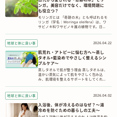
ンガ。美容だけでなく、環境問題に
も役立つ？
モリンガとは 「奇跡の木」とも呼ばれるモ
リンガ（学名：Moringa oleifera）は、ワ
サビノキ科ワサビノキ属の植物です。日本
では、根がワサビに似た香りを持つことか
ら「ワサビノキ」とも呼ばれてい...
2026.04.22
地球と体に良い事
肌荒れ・アトピーに悩む方へ～蒸し
タオル×藍染めでやさしく整えるシン
プルケア～
蒸しタオルで肌が整う理由 蒸しタオルは、
温かい蒸気によって肌をやさしく包み込
み、肌環境を整えるサポートをしてくれま
す。 主な効果は、次の4つです。 ① 毛穴が
開き、汚れが落ちやすくなる（クレンジン
グ効...
2026.04.02
地球と体に良い事
入浴後、体が冷えるのはなぜ？～湯
冷めを防ぐための暮らしの工夫～
なぜ入浴後に体が冷えるのか 人は体温を約