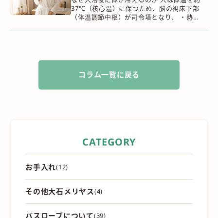
37℃（核心温）に保つため、脳の視床下部
（体温調節中枢）が司令塔となり、 ・熱の
産生（作る） 寒い時は血管を収縮し、筋
肉を震わせて熱を生成する ・熱の放散（逃
が...
コラム一覧に戻る
CATEGORY
お手入れ
(12)
その他大石メリヤス
(4)
バスローブについて
(39)