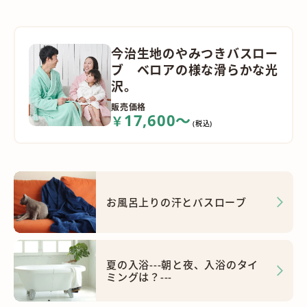
今治生地のやみつきバスロー
ブ ベロアの様な滑らかな光
沢。
販売価格
17,600～
￥
(税込)
お風呂上りの汗とバスローブ
夏の入浴---朝と夜、入浴のタイ
ミングは？---