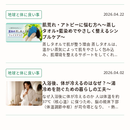
では、根がワサビに似た香りを持つことか
ら「ワサビノキ」とも呼ばれてい...
2026.04.22
地球と体に良い事
肌荒れ・アトピーに悩む方へ～蒸し
タオル×藍染めでやさしく整えるシン
プルケア～
蒸しタオルで肌が整う理由 蒸しタオルは、
温かい蒸気によって肌をやさしく包み込
み、肌環境を整えるサポートをしてくれま
す。 主な効果は、次の4つです。 ① 毛穴が
開き、汚れが落ちやすくなる（クレンジン
グ効...
2026.04.02
地球と体に良い事
入浴後、体が冷えるのはなぜ？～湯
冷めを防ぐための暮らしの工夫～
なぜ入浴後に体が冷えるのか 人は体温を約
37℃（核心温）に保つため、脳の視床下部
（体温調節中枢）が司令塔となり、 ・熱の
産生（作る） 寒い時は血管を収縮し、筋
肉を震わせて熱を生成する ・熱の放散（逃
が...