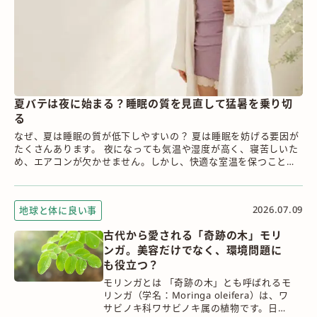
夏バテは夜に始まる？睡眠の質を見直して猛暑を乗り切
る
なぜ、夏は睡眠の質が低下しやすいの？ 夏は睡眠を妨げる要因が
たくさんあります。 夜になっても気温や湿度が高く、寝苦しいた
め、エアコンが欠かせません。しかし、快適な室温を保つことは
意外と難しく、冷えすぎ...
2026.07.09
地球と体に良い事
古代から愛される「奇跡の木」モリ
ンガ。美容だけでなく、環境問題に
も役立つ？
モリンガとは 「奇跡の木」とも呼ばれるモ
リンガ（学名：Moringa oleifera）は、ワ
サビノキ科ワサビノキ属の植物です。日本