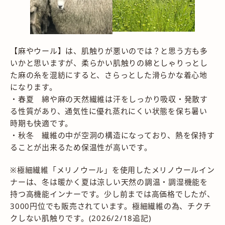
【麻やウール】は、肌触りが悪いのでは？と思う方も多
いかと思いますが、柔らかい肌触りの綿としゃりっとし
た麻の糸を混紡にすると、さらっとした滑らかな着心地
になります。
・春夏 綿や麻の天然繊維は汗をしっかり吸収・発散す
る性質があり、通気性に優れ蒸れにくい状態を保ち暑い
時期も快適です。
・秋冬 繊維の中が空洞の構造になっており、熱を保持す
ることが出来るため保温性が高いです。
※極細繊維「メリノウール」を使用したメリノウールイン
ナーは、冬は暖かく夏は涼しい天然の調温・調湿機能を
持つ高機能インナーです。少し前までは高価格でしたが、
3000円位でも販売されています。極細繊維の為、チクチ
クしない肌触りです。(2026/2/18追記)