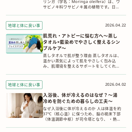
リンガ（学名：Moringa oleifera）は、ワ
サビノキ科ワサビノキ属の植物です。日本
では、根がワサビに似た香りを持つことか
ら「ワサビノキ」とも呼ばれてい...
2026.04.22
地球と体に良い事
肌荒れ・アトピーに悩む方へ～蒸し
タオル×藍染めでやさしく整えるシン
プルケア～
蒸しタオルで肌が整う理由 蒸しタオルは、
温かい蒸気によって肌をやさしく包み込
み、肌環境を整えるサポートをしてくれま
す。 主な効果は、次の4つです。 ① 毛穴が
開き、汚れが落ちやすくなる（クレンジン
グ効...
2026.04.02
地球と体に良い事
入浴後、体が冷えるのはなぜ？～湯
冷めを防ぐための暮らしの工夫～
なぜ入浴後に体が冷えるのか 人は体温を約
37℃（核心温）に保つため、脳の視床下部
（体温調節中枢）が司令塔となり、 ・熱の
産生（作る） 寒い時は血管を収縮し、筋
肉を震わせて熱を生成する ・熱の放散（逃