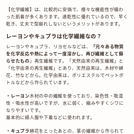
【化学繊維】は、比較的に安価で、様々な機能性が備わ
った肌着が多くあります。速乾性に優れているので、早く
乾き、丈夫で型崩れしないというメリットがあります。
レーヨンやキュプラは化学繊維なの？
レーヨンやキュプラ、リヨセルなどは、
「元々ある物質
を化学反応や熱によって一度溶かし、再び繊維として蘇
らせたもの
」再生繊維です。「天然由来の再生繊維」と
「化学由来の再生繊維」とあり、天然由来は、木材や綿
花、竹などから。化学由来は、ポリエステルでペットボ
トルなどから作られています。
・レーヨン
木材の中の繊維を使っており、染色性・吸湿
性・吸水性が高いですが、水に弱く、縮みやすくシワに
なりやすいです。
基本的に婦人服や下着などに使われます。
・キュプラ
綿花をとったあとの、茎の繊維から作られて