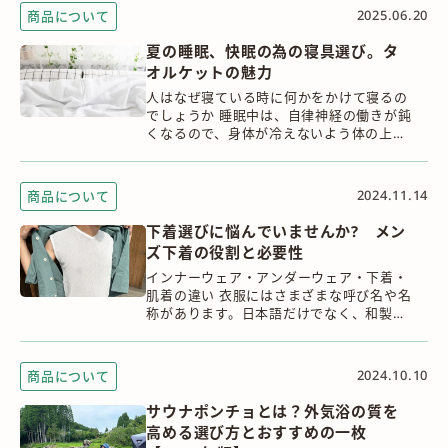
2025.06.20
商品について
夏の睡眠、快眠の為の寝具選び。タ
オルケットの魅力
人はなぜ寝ている時に何かをかけて寝るの
でしょうか 睡眠中は、自律神経の働きが鈍
くなるので、身体が冷えないよう体の上に
何かをかけることが必要です。起きている
時は、体温を一定に保とうと自律神経が働
いており...
2024.11.14
商品について
下着選びに悩んでいませんか? メン
ズ下着の役割と必要性
インナーウェア・アンダーウェア・下着・
肌着の違い 衣服にはさまざまな呼び名や名
称があります。日本語だけでなく、和製外
国語や英語、フランス語などが混在してい
るため、少し分かりにくいと感じることも
あります...
2024.10.10
商品について
サウナポンチョとは？外気浴の質を
高める選び方とおすすめの一枚