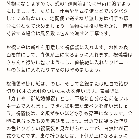
荷物になりますので、式の1週間前までに事前に渡すよう
にしましょう。ただし、仕事や挙式準備などでバタバタ
している時なので、宅配便で送るなど渡し方は相手の都
合に合わせて決めましょう。品物には掛け紙をかけ、直接
持参する場合は風呂敷に包んで渡すと丁寧です。
お祝い金は新札を用意して祝儀袋に入れます。お札の表
面を前にして、肖像が上に来るように入れます。祝儀袋は
きちんと袱紗に包むようにし、直接鞄に入れたりビニー
ルの包装に入れたりするのはやめましょう。
祝儀袋や掛け紙は、のし、そして金銀または紅白で結び
切り10本の水引のついたものを使います。表書きは
「寿」や「御結婚御祝」とし、下段に自分の名前をフル
ネームで入れます。できれば毛筆か筆ペンを使いましょ
う。祝儀袋は、金額が多いほど水引も豪華になります。金
額に見合ったものを選びましょう。最近では凝った作り
の色とりどりの祝儀袋も見かけられますが、白無地が正
式なものです。裏の折り返しは、下側が上になるように