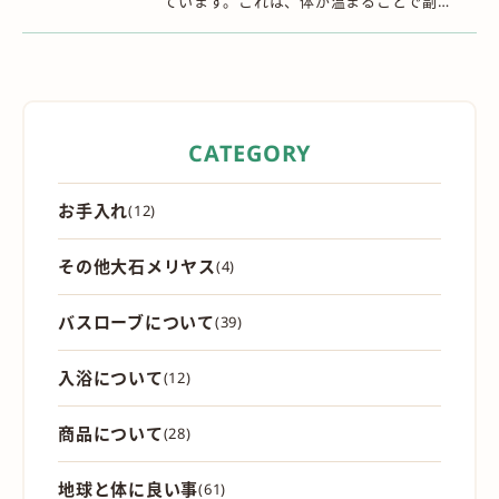
ています。これは、体が温まることで副交
感神経が刺激されるためです。 さらに、湯
船に浸かることで、体には次の3つの作用
が働き...
CATEGORY
お手入れ
(12)
その他大石メリヤス
(4)
バスローブについて
(39)
入浴について
(12)
商品について
(28)
地球と体に良い事
(61)